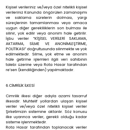
Kişisel verileriniz ve/veya özel nitelikli kişisel
verileriniz Kanunda öngörülen zamanaşımı
ve saklama sürelerin dolması, yargı
süreçlerinin tamamlanması veya amaca
uygun diğer gerekliliklerin son bulması ile
silinir, yok edilir veya anonim hale getirilir.
İşbu veriler “KİŞİSEL VERİLERİ SAKLAMA,
AKTARMA, SİLME VE ANONİMLEŞTİRME,
POLİTİKASI” doğrultusunda silinmekte ve yok
edilmektedir. Silme, yok etme ve anonim
hale getirme işlemleri ilgili veri sahibinin
talebi üzerine veya Rota Hasar tarafından
re’sen (kendiliğinden) yapılmaktadır.
6.CİMRİLİK İLKESİ
Cimrilik ilkesi diğer adıyla azami tasarruf
ilkesidir. Muhtelif yollardan ulaşan kişisel
veriler ve/veya özel nitelikli kişisel veriler
Şirketimizin sistemine aktarılır. Söz konusu
ilke uyarınca veriler, gerekli olduğu kadar
sisteme işlenmektedir.
Rota Hasar tarafından toplanacak veriler