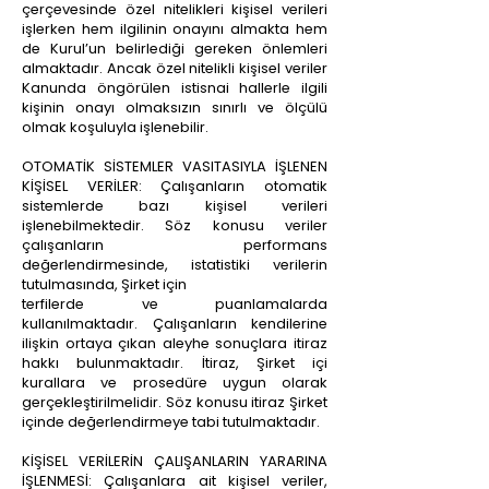
çerçevesinde özel nitelikleri kişisel verileri
işlerken hem ilgilinin onayını almakta hem
de Kurul’un belirlediği gereken önlemleri
almaktadır. Ancak özel nitelikli kişisel veriler
Kanunda öngörülen istisnai hallerle ilgili
kişinin onayı olmaksızın sınırlı ve ölçülü
olmak koşuluyla işlenebilir.
OTOMATİK SİSTEMLER VASITASIYLA İŞLENEN
KİŞİSEL VERİLER: Çalışanların otomatik
sistemlerde bazı kişisel verileri
işlenebilmektedir. Söz konusu veriler
çalışanların performans
değerlendirmesinde, istatistiki verilerin
tutulmasında, Şirket için
terfilerde ve puanlamalarda
kullanılmaktadır. Çalışanların kendilerine
ilişkin ortaya çıkan aleyhe sonuçlara itiraz
hakkı bulunmaktadır. İtiraz, Şirket içi
kurallara ve prosedüre uygun olarak
gerçekleştirilmelidir. Söz konusu itiraz Şirket
içinde değerlendirmeye tabi tutulmaktadır.
KİŞİSEL VERİLERİN ÇALIŞANLARIN YARARINA
İŞLENMESİ: Çalışanlara ait kişisel veriler,