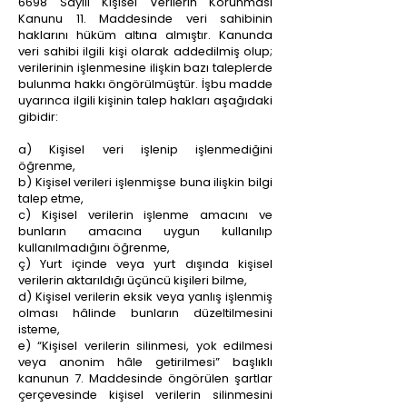
6698 Sayılı Kişisel Verilerin Korunması
Kanunu 11. Maddesinde veri sahibinin
haklarını hüküm altına almıştır. Kanunda
veri sahibi ilgili kişi olarak addedilmiş olup;
verilerinin işlenmesine ilişkin bazı taleplerde
bulunma hakkı öngörülmüştür. İşbu madde
uyarınca ilgili kişinin talep hakları aşağıdaki
gibidir:
a) Kişisel veri işlenip işlenmediğini
öğrenme,
b) Kişisel verileri işlenmişse buna ilişkin bilgi
talep etme,
c) Kişisel verilerin işlenme amacını ve
bunların amacına uygun kullanılıp
kullanılmadığını öğrenme,
ç) Yurt içinde veya yurt dışında kişisel
verilerin aktarıldığı üçüncü kişileri bilme,
d) Kişisel verilerin eksik veya yanlış işlenmiş
olması hâlinde bunların düzeltilmesini
isteme,
e) “Kişisel verilerin silinmesi, yok edilmesi
veya anonim hâle getirilmesi” başlıklı
kanunun 7. Maddesinde öngörülen şartlar
çerçevesinde kişisel verilerin silinmesini