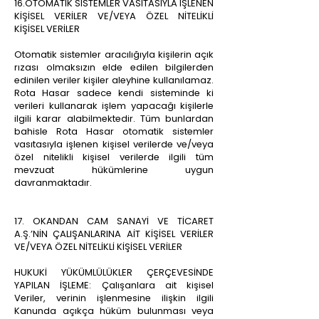
16.OTOMATİK SİSTEMLER VASITASIYLA İŞLENEN
KİŞİSEL VERİLER VE/VEYA ÖZEL NİTELİKLİ
KİŞİSEL VERİLER
Otomatik sistemler aracılığıyla kişilerin açık
rızası olmaksızın elde edilen bilgilerden
edinilen veriler kişiler aleyhine kullanılamaz.
Rota Hasar sadece kendi sisteminde ki
verileri kullanarak işlem yapacağı kişilerle
ilgili karar alabilmektedir. Tüm bunlardan
bahisle Rota Hasar otomatik sistemler
vasıtasıyla işlenen kişisel verilerde ve/veya
özel nitelikli kişisel verilerde ilgili tüm
mevzuat hükümlerine uygun
davranmaktadır.
17. OKANDAN CAM SANAYİ VE TİCARET
A.Ş.’NİN ÇALIŞANLARINA AİT KİŞİSEL VERİLER
VE/VEYA ÖZEL NİTELİKLİ KİŞİSEL VERİLER
HUKUKİ YÜKÜMLÜLÜKLER ÇERÇEVESİNDE
YAPILAN İŞLEME: Çalışanlara ait kişisel
Veriler, verinin işlenmesine ilişkin ilgili
Kanunda açıkça hüküm bulunması veya