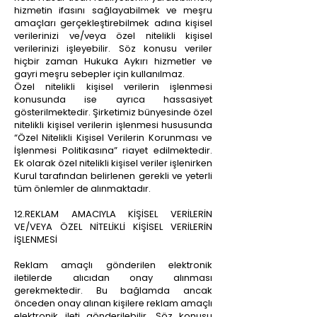
hizmetin ifasını sağlayabilmek ve meşru
amaçları gerçekleştirebilmek adına kişisel
verilerinizi ve/veya özel nitelikli kişisel
verilerinizi işleyebilir. Söz konusu veriler
hiçbir zaman Hukuka Aykırı hizmetler ve
gayri meşru sebepler için kullanılmaz.
Özel nitelikli kişisel verilerin işlenmesi
konusunda ise ayrıca hassasiyet
gösterilmektedir. Şirketimiz bünyesinde özel
nitelikli kişisel verilerin işlenmesi hususunda
“Özel Nitelikli Kişisel Verilerin Korunması ve
İşlenmesi Politikasına” riayet edilmektedir.
Ek olarak özel nitelikli kişisel veriler işlenirken
Kurul tarafından belirlenen gerekli ve yeterli
tüm önlemler de alınmaktadır.
12.REKLAM AMACIYLA KİŞİSEL VERİLERİN
VE/VEYA ÖZEL NİTELİKLİ KİŞİSEL VERİLERİN
İŞLENMESİ
Reklam amaçlı gönderilen elektronik
iletilerde alıcıdan onay alınması
gerekmektedir. Bu bağlamda ancak
önceden onay alınan kişilere reklam amaçlı
elektronik ileti gönderilebilir. Söz konusu