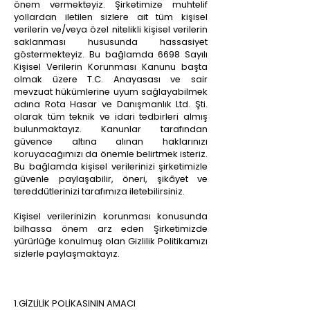
önem vermekteyiz. Şirketimize muhtelif
yollardan iletilen sizlere ait tüm kişisel
verilerin ve/veya özel nitelikli kişisel verilerin
saklanması hususunda hassasiyet
göstermekteyiz. Bu bağlamda 6698 Sayılı
Kişisel Verilerin Korunması Kanunu başta
olmak üzere T.C. Anayasası ve sair
mevzuat hükümlerine uyum sağlayabilmek
adına Rota Hasar ve Danışmanlık
Ltd. Şti.
olarak tüm teknik ve idari tedbirleri almış
bulunmaktayız. Kanunlar tarafından
güvence altına alınan haklarınızı
koruyacağımızı da önemle belirtmek isteriz.
Bu bağlamda kişisel verilerinizi şirketimizle
güvenle paylaşabilir, öneri, şikâyet ve
tereddütlerinizi tarafımıza iletebilirsiniz.
Kişisel verilerinizin korunması konusunda
bilhassa önem arz eden Şirketimizde
yürürlüğe konulmuş olan Gizlilik Politikamızı
sizlerle paylaşmaktayız.
1.GİZLİLİK POLİKASININ AMACI