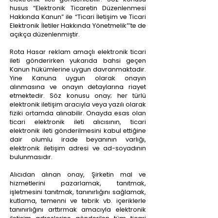
husus “Elektronik Ticaretin Düzenlenmesi
Hakkında Kanun” ile “Ticari İletişim ve Ticari
Elektronik İletiler Hakkında Yönetmelik”’te de
açıkça düzenlenmiştir.
Rota Hasar reklam amaçlı elektronik ticari
ileti gönderirken yukarıda bahsi geçen
Kanun hükümlerine uygun davranmaktadır.
Yine Kanuna uygun olarak onayın
alınmasına ve onayın detaylarına riayet
etmektedir. Söz konusu onay; her türlü
elektronik iletişim aracıyla veya yazılı olarak
fiziki ortamda alınabilir. Onayda esas olan
ticari elektronik ileti alıcısının, ticari
elektronik ileti gönderilmesini kabul ettiğine
dair olumlu irade beyanının varlığı,
elektronik iletişim adresi ve ad-soyadının
bulunmasıdır.
Alıcıdan alınan onay, Şirketin mal ve
hizmetlerini pazarlamak, tanıtmak,
işletmesini tanıtmak, tanınırlığını sağlamak,
kutlama, temenni ve tebrik vb. içeriklerle
tanınırlığını arttırmak amacıyla elektronik