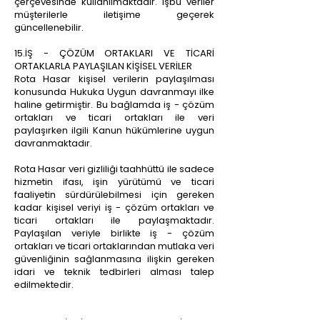
çerçevesinde kullanılmaktadır. İşbu veriler
müşterilerle iletişime geçerek
güncellenebilir.
15.İŞ - ÇÖZÜM ORTAKLARI VE TİCARİ
ORTAKLARLA PAYLAŞILAN KİŞİSEL VERİLER
Rota Hasar kişisel verilerin paylaşılması
konusunda Hukuka Uygun davranmayı ilke
haline getirmiştir. Bu bağlamda iş - çözüm
ortakları ve ticari ortakları ile veri
paylaşırken ilgili Kanun hükümlerine uygun
davranmaktadır.
Rota Hasar veri gizliliği taahhüttü ile sadece
hizmetin ifası, işin yürütümü ve ticari
faaliyetin sürdürülebilmesi için gereken
kadar kişisel veriyi iş - çözüm ortakları ve
ticari ortakları ile
paylaşmaktadır.
Paylaşılan veriyle birlikte iş - çözüm
ortakları ve ticari ortaklarından mutlaka veri
güvenliğinin sağlanmasına ilişkin gereken
idari ve teknik tedbirleri alması talep
edilmektedir.