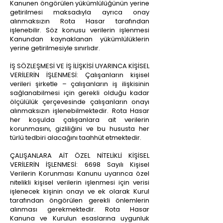
Kanunen öngörülen yükümlülüğünün yerine
getirilmesi maksadıyla ayrıca onay
alınmaksızın Rota Hasar tarafından
işlenebilir. Söz konusu verilerin işlenmesi
Kanundan kaynaklanan yükümlülüklerin
yerine getirilmesiyle sınırlıdır.
İŞ SÖZLEŞMESİ VE İŞ İLİŞKİSİ UYARINCA KİŞİSEL
VERİLERİN İŞLENMESİ: Çalışanların kişisel
verileri şirketle – çalışanların iş ilişkisinin
sağlanabilmesi için gerekli olduğu kadar
ölçülülük çerçevesinde çalışanların onayı
alınmaksızın işlenebilmektedir. Rota Hasar
her koşulda çalışanlara ait verilerin
korunmasını, gizliliğini ve bu hususta her
türlü tedbiri alacağını taahhüt etmektedir.
ÇALIŞANLARA AİT ÖZEL NİTELİKLİ KİŞİSEL
VERİLERİN İŞLENMESİ: 6698 Sayılı Kişisel
Verilerin Korunması Kanunu uyarınca özel
nitelikli kişisel verilerin işlenmesi için verisi
işlenecek kişinin onayı ve ek olarak Kurul
tarafından öngörülen gerekli önlemlerin
alınması gerekmektedir. Rota Hasar
Kanuna ve Kurulun esaslarına uygunluk