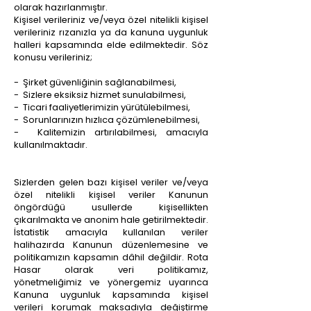
olarak hazırlanmıştır.
Kişisel verileriniz ve/veya özel nitelikli kişisel
verileriniz rızanızla ya da kanuna uygunluk
halleri kapsamında elde edilmektedir. Söz
konusu verileriniz;
- Şirket güvenliğinin sağlanabilmesi,
- Sizlere eksiksiz hizmet sunulabilmesi,
- Ticari faaliyetlerimizin yürütülebilmesi,
- Sorunlarınızın hızlıca çözümlenebilmesi,
- Kalitemizin artırılabilmesi, amacıyla
kullanılmaktadır.
Sizlerden gelen bazı kişisel veriler ve/veya
özel nitelikli kişisel veriler Kanunun
öngördüğü usullerde kişisellikten
çıkarılmakta ve anonim hale getirilmektedir.
İstatistik amacıyla kullanılan veriler
halihazırda Kanunun düzenlemesine ve
politikamızın kapsamın dâhil değildir. Rota
Hasar olarak veri politikamız,
yönetmeliğimiz ve yönergemiz uyarınca
Kanuna uygunluk kapsamında kişisel
verileri korumak maksadıyla değiştirme