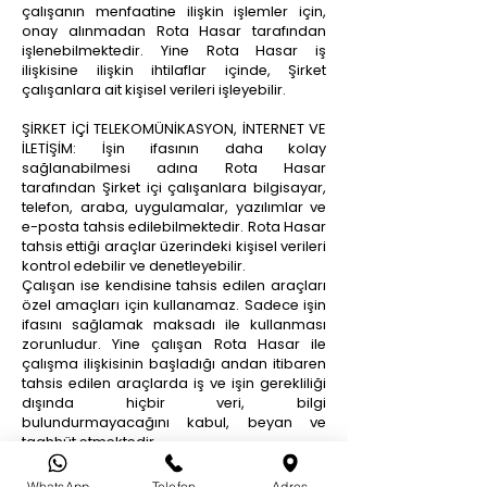
çalışanın menfaatine ilişkin işlemler için,
onay alınmadan Rota Hasar tarafından
işlenebilmektedir. Yine Rota Hasar iş
ilişkisine ilişkin ihtilaflar içinde, Şirket
çalışanlara ait kişisel verileri işleyebilir.
ŞİRKET İÇİ TELEKOMÜNİKASYON, İNTERNET VE
İLETİŞİM: İşin ifasının daha kolay
sağlanabilmesi adına Rota Hasar
tarafından Şirket içi çalışanlara bilgisayar,
telefon, araba, uygulamalar, yazılımlar ve
e-posta tahsis edilebilmektedir. Rota Hasar
tahsis ettiği araçlar üzerindeki kişisel verileri
kontrol edebilir ve denetleyebilir.
Çalışan ise kendisine tahsis edilen araçları
özel amaçları için kullanamaz. Sadece işin
ifasını sağlamak maksadı ile kullanması
zorunludur. Yine çalışan Rota Hasar ile
çalışma ilişkisinin başladığı andan itibaren
tahsis edilen araçlarda iş ve işin gerekliliği
dışında hiçbir veri, bilgi
bulundurmayacağını kabul, beyan ve
taahhüt etmektedir.
18.YURT İÇİ VE YURT DIŞINA KİŞİSEL VERİLERİN
WhatsApp
Telefon
Adres