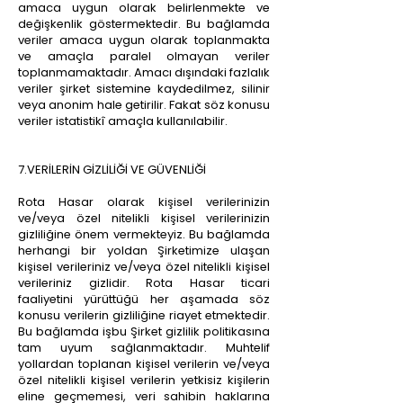
amaca uygun olarak belirlenmekte ve
değişkenlik göstermektedir. Bu bağlamda
veriler amaca uygun olarak toplanmakta
ve amaçla paralel olmayan veriler
toplanmamaktadır. Amacı dışındaki fazlalık
veriler şirket sistemine kaydedilmez, silinir
veya anonim hale getirilir. Fakat söz konusu
veriler istatistikî amaçla kullanılabilir.
7.VERİLERİN GİZLİLİĞİ VE GÜVENLİĞİ
Rota Hasar olarak kişisel verilerinizin
ve/veya özel nitelikli kişisel verilerinizin
gizliliğine önem vermekteyiz. Bu bağlamda
herhangi bir yoldan Şirketimize ulaşan
kişisel verileriniz ve/veya özel nitelikli kişisel
verileriniz gizlidir. Rota Hasar ticari
faaliyetini yürüttüğü her aşamada söz
konusu verilerin gizliliğine riayet etmektedir.
Bu bağlamda işbu Şirket gizlilik politikasına
tam uyum sağlanmaktadır. Muhtelif
yollardan toplanan kişisel verilerin ve/veya
özel nitelikli kişisel verilerin yetkisiz kişilerin
eline geçmemesi, veri sahibin haklarına