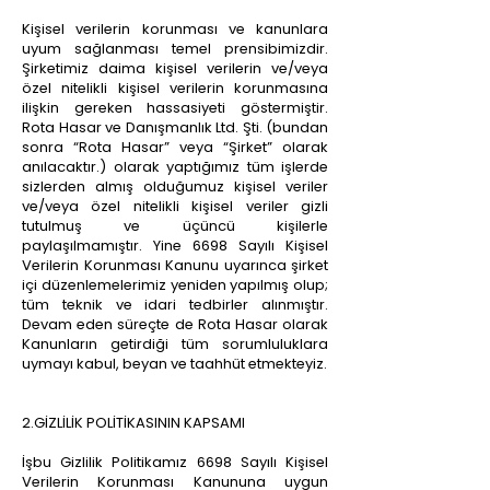
Kişisel verilerin korunması ve kanunlara
uyum sağlanması temel prensibimizdir.
Şirketimiz daima kişisel verilerin ve/veya
özel nitelikli kişisel verilerin korunmasına
ilişkin gereken hassasiyeti göstermiştir.
Rota Hasar ve Danışmanlık Ltd. Şti. (bundan
sonra “Rota Hasar” veya “Şirket” olarak
anılacaktır.) olarak yaptığımız tüm işlerde
sizlerden almış olduğumuz kişisel veriler
ve/veya özel nitelikli kişisel veriler gizli
tutulmuş ve üçüncü kişilerle
paylaşılmamıştır. Yine 6698 Sayılı Kişisel
Verilerin Korunması Kanunu uyarınca şirket
içi düzenlemelerimiz yeniden yapılmış olup;
tüm teknik ve idari tedbirler alınmıştır.
Devam eden süreçte de Rota Hasar olarak
Kanunların getirdiği tüm sorumluluklara
uymayı kabul, beyan ve taahhüt etmekteyiz.
2.GİZLİLİK POLİTİKASININ KAPSAMI
İşbu Gizlilik Politikamız 6698 Sayılı Kişisel
Verilerin Korunması Kanununa uygun