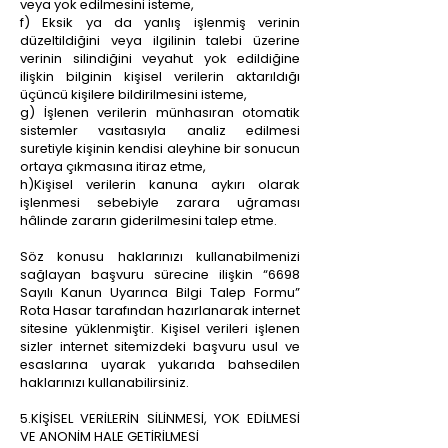
veya yok edilmesini isteme,
f) Eksik ya da yanlış işlenmiş verinin
düzeltildiğini veya ilgilinin talebi üzerine
verinin silindiğini veyahut yok edildiğine
ilişkin bilginin kişisel verilerin aktarıldığı
üçüncü kişilere bildirilmesini isteme,
g) İşlenen verilerin münhasıran otomatik
sistemler vasıtasıyla analiz edilmesi
suretiyle kişinin kendisi aleyhine bir sonucun
ortaya çıkmasına itiraz etme,
h)Kişisel verilerin kanuna aykırı olarak
işlenmesi sebebiyle zarara uğraması
hâlinde zararın giderilmesini talep etme.
Söz konusu haklarınızı kullanabilmenizi
sağlayan başvuru sürecine ilişkin “6698
Sayılı Kanun Uyarınca Bilgi Talep Formu”
Rota Hasar tarafından hazırlanarak internet
sitesine yüklenmiştir. Kişisel verileri işlenen
sizler internet sitemizdeki başvuru usul ve
esaslarına uyarak yukarıda bahsedilen
haklarınızı kullanabilirsiniz.
5.KİŞİSEL VERİLERİN SİLİNMESİ, YOK EDİLMESİ
VE ANONİM HALE GETİRİLMESİ