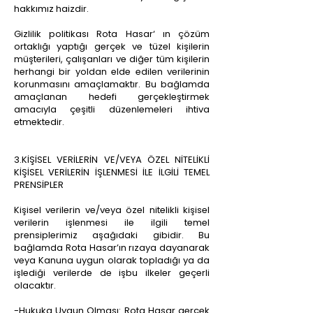
hakkımız haizdir.
Gizlilik politikası Rota Hasar‘ ın çözüm
ortaklığı yaptığı gerçek ve tüzel kişilerin
müşterileri, çalışanları ve diğer tüm kişilerin
herhangi bir yoldan elde edilen verilerinin
korunmasını amaçlamaktır. Bu bağlamda
amaçlanan hedefi gerçekleştirmek
amacıyla çeşitli düzenlemeleri ihtiva
etmektedir.
3.KİŞİSEL VERİLERİN VE/VEYA ÖZEL NİTELİKLİ
KİŞİSEL VERİLERİN İŞLENMESİ İLE İLGİLİ TEMEL
PRENSİPLER
Kişisel verilerin ve/veya özel nitelikli kişisel
verilerin işlenmesi ile ilgili temel
prensiplerimiz aşağıdaki gibidir. Bu
bağlamda Rota Hasar’ın rızaya dayanarak
veya Kanuna uygun olarak topladığı ya da
işlediği verilerde de işbu ilkeler geçerli
olacaktır.
-Hukuka Uygun Olması: Rota Hasar gerçek