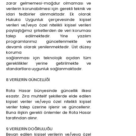
zarar gelmemesi-mağdur olmaması ve
verilerin korunabilmesi için gerekli teknik ve
idari tedbirler alınmaktadır. Ek olarak
Hukuka Uygunluk çerçevesinde kişisel
verileri ve/veya özel nitelikli kişisel verileri
paylaştığımız şirketlerden de veri koruması
talep edilmektedir. Yine yazılım
programlarımız güncellenmekte ve
devamlı olarak yenilenmektedir. Üst düzey
koruma
sağlanması için teknolojik açıdan tüm
gereklilikler yerine getirilmekte ve
standartlara uygunluk sağlanmaktadır.
8.VERİLERİN GÜNCELLİĞİ
Rota Hasar bünyesinde güncellik ilkesi
esastır. Zira muhtelif şekillerde elde edilen
kişisel veriler ve/veya özel nitelikli kişisel
veriler talep üzerine işlenir ve güncellenir.
Buna ilişkin gerekli önlemler de Rota Hasar
tarafından alınır.
9.VERİLERİN DOĞRULUĞU
Beyan edilen kişisel verilerin ve/veya özel