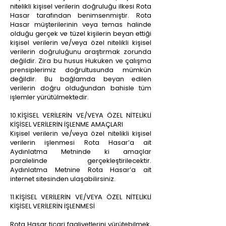
nitelikli kişisel verilerin doğruluğu ilkesi Rota
Hasar tarafından benimsenmiştir. Rota
Hasar müşterilerinin veya temas halinde
olduğu gerçek ve tüzel kişilerin beyan ettiği
kişisel verilerin ve/veya özel nitelikli kişisel
verilerin doğruluğunu araştırmak zorunda
değildir. Zira bu husus Hukuken ve çalışma
prensiplerimiz doğrultusunda mümkün
değildir. Bu bağlamda beyan edilen
verilerin doğru olduğundan bahisle tüm
işlemler yürütülmektedir.
10.KİŞİSEL VERİLERİN VE/VEYA ÖZEL NİTELİKLİ
KİŞİSEL VERİLERİN İŞLENME AMAÇLARI
Kişisel verilerin ve/veya özel nitelikli kişisel
verilerin işlenmesi Rota Hasar’a ait
Aydınlatma Metninde ki amaçlar
paralelinde gerçekleştirilecektir.
Aydınlatma Metnine Rota Hasar’a ait
internet sitesinden ulaşabilirsiniz.
11.KİŞİSEL VERİLERİN VE/VEYA ÖZEL NİTELİKLİ
KİŞİSEL VERİLERİN İŞLENMESİ
Rota Hasar ticari faaliyetlerini yürütebilmek,