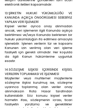
iletişim adreslerine gönderilen tüm ticari
elektronik iletileri kapsamalıdır.
13.ŞİRKETİN HUKUKİ YÜKÜMLÜLÜĞÜ VE
KANUNDA AÇIKÇA ÖNGÖRÜLMESİ SEBEBİYLE
YAPILAN VERİ İŞLEMLERİ
Kişisel veriler ayrıca onay alınmadan
ancak, veri işlemenin ilgili Kanunda açıkça
belirtilmesi ve/veya Kanunda belirlenen bir
hukuki yükümlülüğün ifa edilmesi amacıyla
işlenebilir. İşlenen verilerin tür ve kapsamı
Kanunen izin verilmiş olan veri işleme
faaliyeti için gerekli olmalıdır. Her koşulda
da ilgili Kanun hükümlerine uygunluk
esastır.
14.SÖZLEŞME İLİŞKİSİ İÇERİSİNDE KİŞİSEL
VERİLERİN TOPLANMASI VE İŞLENMESİ
Müşteriler veya muhtemel müşterilerle
sözleşme ilişkisi kurulmuş ise, sözleşme
uyarınca toplanmış olan veriler onay
alınmaksızın Rota Hasar tarafından
kullanılabilir. Söz konusu kişisel veriler
hizmetin ifası, sözleşmenin icrası, ticari
faaliyetin yürütümü ve gereklilikler