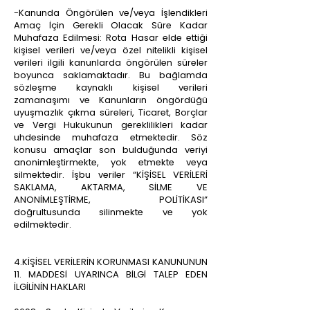
-Kanunda Öngörülen ve/veya İşlendikleri
Amaç İçin Gerekli Olacak Süre Kadar
Muhafaza Edilmesi: Rota Hasar elde ettiği
kişisel verileri ve/veya özel nitelikli kişisel
verileri ilgili kanunlarda öngörülen süreler
boyunca saklamaktadır. Bu bağlamda
sözleşme kaynaklı kişisel verileri
zamanaşımı ve Kanunların öngördüğü
uyuşmazlık çıkma süreleri, Ticaret, Borçlar
ve Vergi Hukukunun gereklilikleri kadar
uhdesinde muhafaza etmektedir. Söz
konusu amaçlar son bulduğunda veriyi
anonimleştirmekte, yok etmekte veya
silmektedir. İşbu veriler “KİŞİSEL VERİLERİ
SAKLAMA, AKTARMA, SİLME VE
ANONİMLEŞTİRME, POLİTİKASI”
doğrultusunda silinmekte ve yok
edilmektedir.
4.KİŞİSEL VERİLERİN KORUNMASI KANUNUNUN
11. MADDESİ UYARINCA BİLGİ TALEP EDEN
İLGİLİNİN HAKLARI